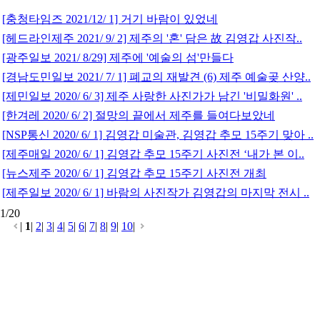
[충청타임즈 2021/12/ 1] 거기 바람이 있었네
[헤드라인제주 2021/ 9/ 2] 제주의 '혼' 담은 故 김영갑 사진작..
[광주일보 2021/ 8/29] 제주에 '예술의 섬'만들다
[경남도민일보 2021/ 7/ 1] 폐교의 재발견 (6) 제주 예술곶 산양..
[제민일보 2020/ 6/ 3] 제주 사랑한 사진가가 남긴 '비밀화원' ..
[한겨레 2020/ 6/ 2] 절망의 끝에서 제주를 들여다보았네
[NSP통신 2020/ 6/ 1] 김영갑 미술관, 김영갑 추모 15주기 맞아 ..
[제주매일 2020/ 6/ 1] 김영갑 추모 15주기 사진전 ‘내가 본 이..
[뉴스제주 2020/ 6/ 1] 김영갑 추모 15주기 사진전 개최
[제주일보 2020/ 6/ 1] 바람의 사진작가 김영갑의 마지막 전시 ..
1/20
|
1
|
2
|
3
|
4
|
5
|
6
|
7
|
8
|
9
|
10
|