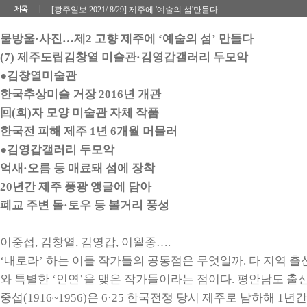
[광주일보 2021/ 8/29] 제주에 '예술의 섬'만들다
물방울·사진…제2 고향 제주에 ‘예술의 섬’ 만들다
(7) 제주도립김창열 미술관·김영갑갤러리 두모악
●김창열미술관
한국추상미술 거장 2016년 개관
回(회)자 모양 미술관 자체 작품
한국전 피해 제주 1년 6개월 머물러
●김영갑갤러리 두모악
억새·오름 등 매료돼 섬에 장착
20년간 제주 풍광 앵글에 담아
폐교 주변 돌·토우 등 볼거리 풍성
이중섭, 김창열, 김영갑, 이왈종….
‘내로라’ 하는 이들 작가들의 공통점은 무엇일까. 타 지역 
와 특별한 ‘인연’을 맺은 작가들이라는 점이다. 평안남도 출
중섭(1916~1956)은 6·25 한국전쟁 당시 제주로 남하해 1