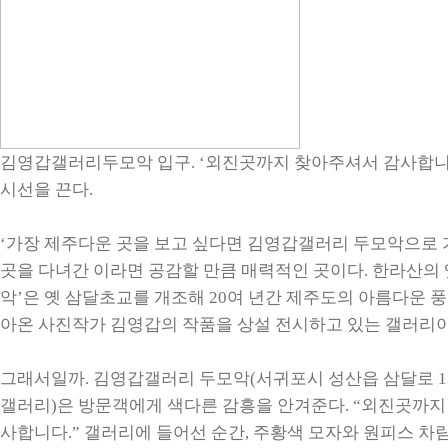
김영갑갤러리두모악 입구. ‘외진곳까지 찾아주셔서 감사합니
시선을 끈다.
‘가장 제주다운 곳을 보고 싶다면 김영갑갤러리 두모악으로 가
곳을 다녀간 이라면 공감할 만큼 매력적인 곳이다. 한라산의 
악’은 옛 삼달초교를 개조해 20여 년간 제주도의 아름다운 
아온 사진작가 김영갑의 작품을 상설 전시하고 있는 갤러리이
그래서일까. 김영갑갤러리 두모악(서귀포시 성산읍 삼달로 1
갤러리)은 방문객에게 색다른 감흥을 안겨준다. “외진곳까지
사합니다.” 갤러리에 들어선 순간, 주황색 모자와 원피스 차