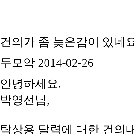
건의가 좀 늦은감이 있네요
두모악
2014-02-26
안녕하세요.
박영선님,
탁상용 달력에 대한 건의